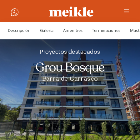
Descripción
Galería
Amenities
Terminaciones
Mast
Proyectos destacados
Grou Bosque
Barra de Carrasco