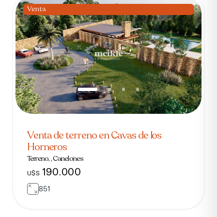
Venta
Venta de terreno en Cavas de los
Horneros
Terreno, , Canelones
190.000
U$S
851