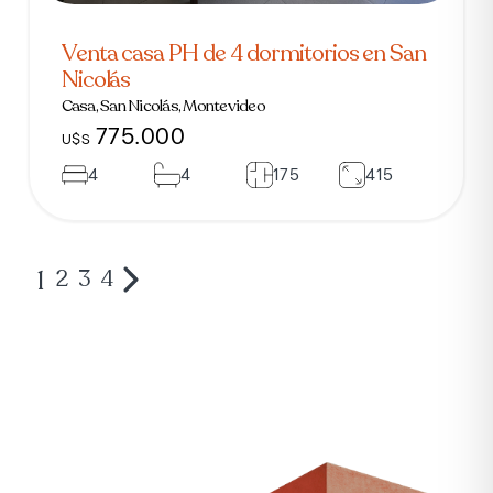
Venta casa PH de 4 dormitorios en San
Nicolás
Casa, San Nicolás, Montevideo
775.000
U$S
4
4
175
415
1
2
3
4