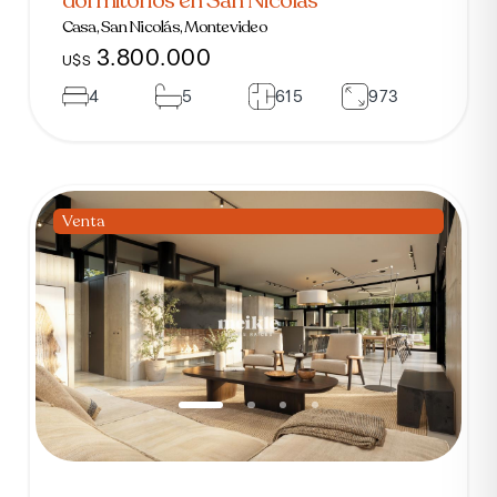
Casa, San Nicolás, Montevideo
3.800.000
U$S
4
5
615
973
Venta