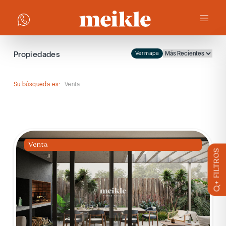
Propiedades
Ver mapa
Su búsqueda es:
Venta
Venta
+ FILTROS