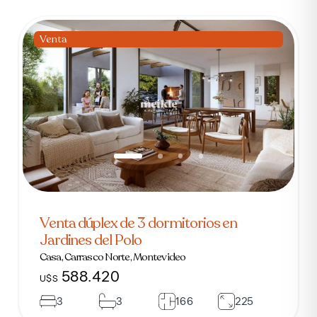
Venta
Venta dúplex de 3 dormitorios en
Jardines del Polo
Casa, Carrasco Norte, Montevideo
588.420
U$S
3
3
166
225