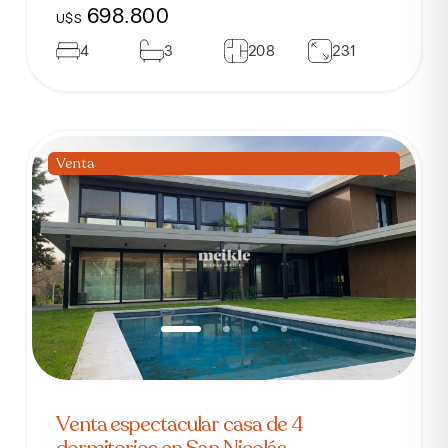
698.800
U$S
4
3
208
231
Venta
Venta espectacular casa de 4
dormitorios en San Nicolás