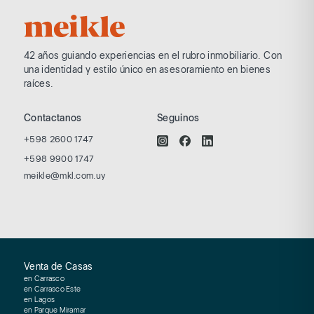
42 años guiando experiencias en el rubro
inmobiliario. Con
una identidad y estilo
único en asesoramiento en bienes
raíces.
Contactanos
Seguinos
+598 2600 1747
+598 9900 1747
meikle@mkl.com.uy
Venta de Casas
en Carrasco
en Carrasco Este
en Lagos
en Parque Miramar