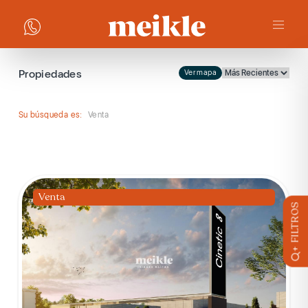
Propiedades
Ver mapa
Su búsqueda es:
Venta
Venta
+ FILTROS