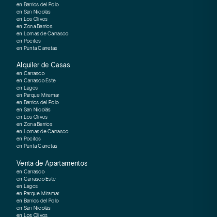
en Barrios del Polo
en San Nicolás
en Los Olivos
en Zona Barrios
en Lomas de Carrasco
en Pocitos
en Punta Carretas
Alquiler de Casas
en Carrasco
en Carrasco Este
en Lagos
en Parque Miramar
en Barrios del Polo
en San Nicolás
en Los Olivos
en Zona Barrios
en Lomas de Carrasco
en Pocitos
en Punta Carretas
Venta de Apartamentos
en Carrasco
en Carrasco Este
en Lagos
en Parque Miramar
en Barrios del Polo
en San Nicolás
en Los Olivos