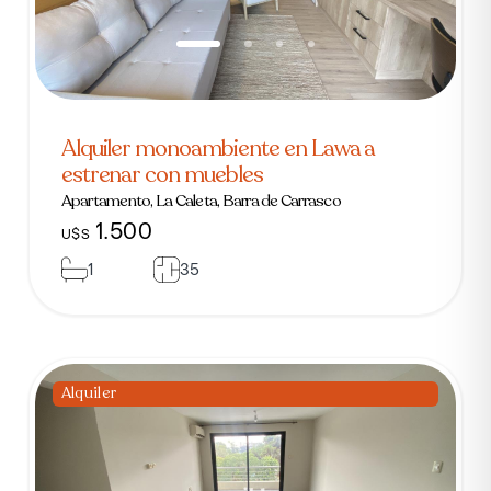
Alquiler monoambiente en Lawa a
estrenar con muebles
Apartamento, La Caleta, Barra de Carrasco
1.500
U$S
1
35
Alquiler