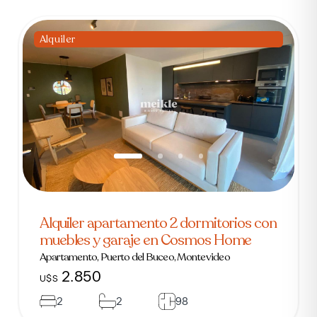
Alquiler
Alquiler apartamento 2 dormitorios con
muebles y garaje en Cosmos Home
Apartamento, Puerto del Buceo, Montevideo
2.850
U$S
2
2
98