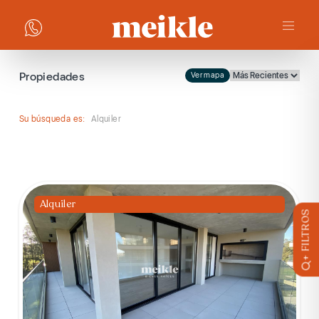
Propiedades
Ver mapa
Su búsqueda es:
Alquiler
Alquiler
+ FILTROS