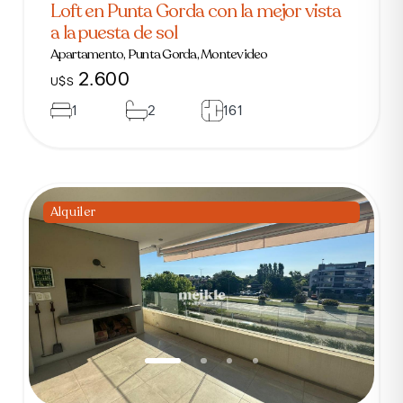
Loft en Punta Gorda con la mejor vista
a la puesta de sol
Apartamento, Punta Gorda, Montevideo
2.600
U$S
1
2
161
Alquiler