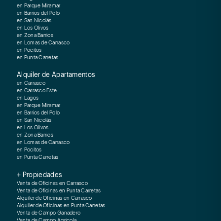
en Parque Miramar
en Barrios del Polo
en San Nicolás
en Los Olivos
en Zona Barrios
en Lomas de Carrasco
en Pocitos
en Punta Carretas
Alquiler de Apartamentos
en Carrasco
en Carrasco Este
en Lagos
en Parque Miramar
en Barrios del Polo
en San Nicolás
en Los Olivos
en Zona Barrios
en Lomas de Carrasco
en Pocitos
en Punta Carretas
+ Propiedades
Venta de Oficinas en Carrasco
Venta de Oficinas en Punta Carretas
Alquiler de Oficinas en Carrasco
Alquiler de Oficinas en Punta Carretas
Venta de Campo Ganadero
Venta de Campo Agricola