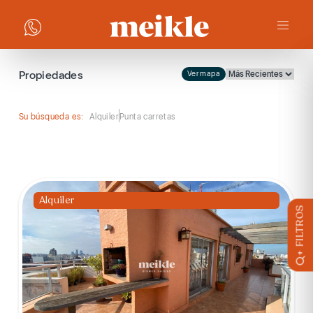
Propiedades
Ver mapa
Su búsqueda es:
Alquiler
Punta carretas
Alquiler
+ FILTROS