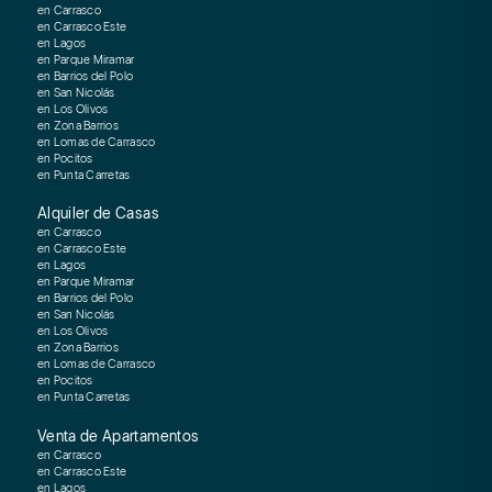
en Carrasco
en Carrasco Este
en Lagos
en Parque Miramar
en Barrios del Polo
en San Nicolás
en Los Olivos
en Zona Barrios
en Lomas de Carrasco
en Pocitos
en Punta Carretas
Alquiler de Casas
en Carrasco
en Carrasco Este
en Lagos
en Parque Miramar
en Barrios del Polo
en San Nicolás
en Los Olivos
en Zona Barrios
en Lomas de Carrasco
en Pocitos
en Punta Carretas
Venta de Apartamentos
en Carrasco
en Carrasco Este
en Lagos