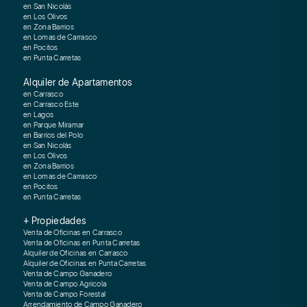
en San Nicolás
en Los Olivos
en Zona Barrios
en Lomas de Carrasco
en Pocitos
en Punta Carretas
Alquiler de Apartamentos
en Carrasco
en Carrasco Este
en Lagos
en Parque Miramar
en Barrios del Polo
en San Nicolás
en Los Olivos
en Zona Barrios
en Lomas de Carrasco
en Pocitos
en Punta Carretas
+ Propiedades
Venta de Oficinas en Carrasco
Venta de Oficinas en Punta Carretas
Alquiler de Oficinas en Carrasco
Alquiler de Oficinas en Punta Carretas
Venta de Campo Ganadero
Venta de Campo Agricola
Venta de Campo Forestal
Arrendamiento de Campo Ganadero