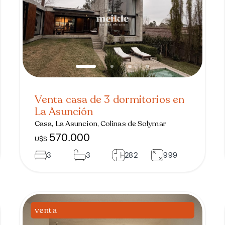
Venta casa de 3 dormitorios en
La Asunción
Casa, La Asuncion, Colinas de Solymar
570.000
U$S
3
3
282
999
venta