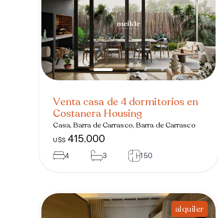
Venta casa de 4 dormitorios en
Costanera Housing
Casa, Barra de Carrasco, Barra de Carrasco
415.000
U$S
4
3
150
alquiler