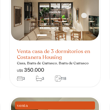
Venta casa de 3 dormitorios en
Costanera Housing
Casa, Barra de Carrasco, Barra de Carrasco
350.000
U$S
3
3
118
venta