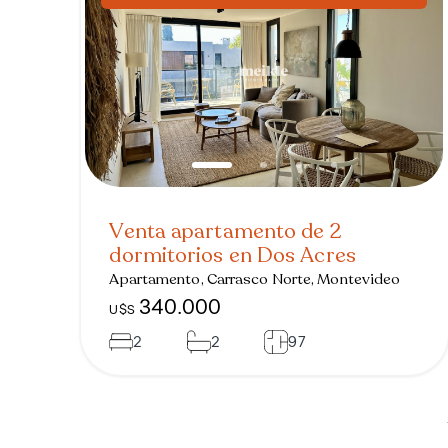
Venta apartamento de 2
dormitorios en Dos Acres
Apartamento, Carrasco Norte, Montevideo
340.000
U$S
2
2
97