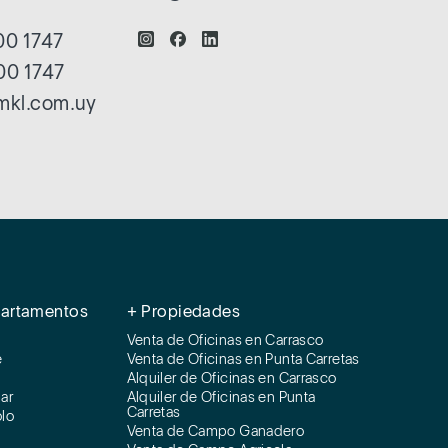
0 1747
00 1747
mkl.com.uy
partamentos
+ Propiedades
Venta de Oficinas en Carrasco
e
Venta de Oficinas en Punta Carretas
Alquiler de Oficinas en Carrasco
ar
Alquiler de Oficinas en Punta
Carretas
olo
Venta de Campo Ganadero