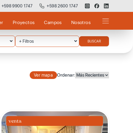
+598 9900 1747
+598 2600 1747
er
Proyectos
Campos
Nosotros
+ Filtros
BUSCAR
Ver mapa
Ordenar:
venta