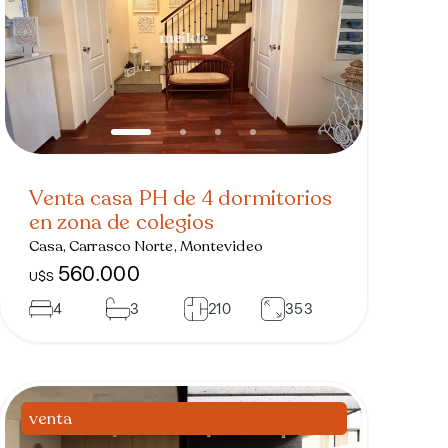
Venta casa PH de 4 dormitorios
en zona de colegios
Casa, Carrasco Norte, Montevideo
560.000
U$S
4
3
210
353
venta