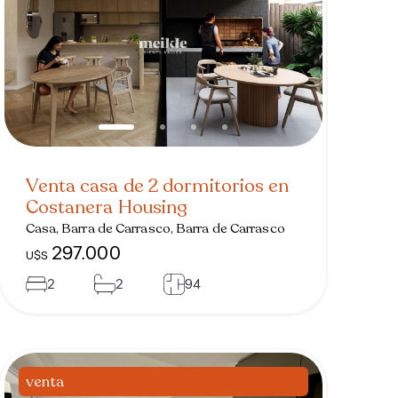
Venta casa de 2 dormitorios en
Costanera Housing
Casa, Barra de Carrasco, Barra de Carrasco
297.000
U$S
2
2
94
venta