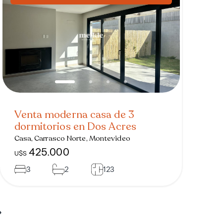
Venta moderna casa de 3
dormitorios en Dos Acres
Casa, Carrasco Norte, Montevideo
425.000
U$S
3
2
123