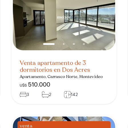
Venta apartamento de 3
dormitorios en Dos Acres
Apartamento, Carrasco Norte, Montevideo
510.000
U$S
3
2
142
venta