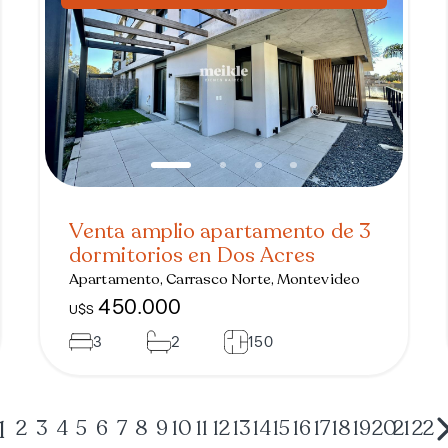
Venta amplio apartamento de 3
dormitorios en Dos Acres
Apartamento, Carrasco Norte, Montevideo
450.000
U$S
3
2
150
1
2
3
4
5
6
7
8
9
10
11
12
13
14
15
16
17
18
19
20
21
22