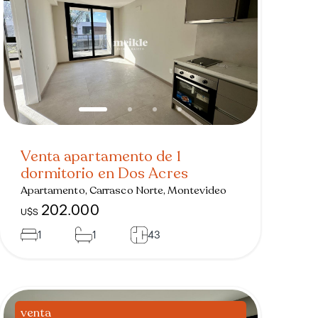
Venta apartamento de 1
dormitorio en Dos Acres
Apartamento, Carrasco Norte, Montevideo
202.000
U$S
1
1
43
venta