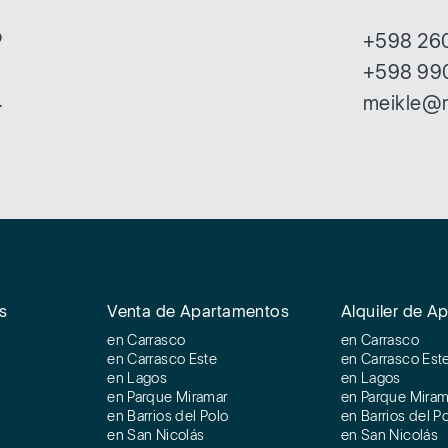
o
+598 260
+598 99
.
meikle@
s
Venta de Apartamentos
Alquiler de A
en Carrasco
en Carrasco
en Carrasco Este
en Carrasco Est
en Lagos
en Lagos
en Parque Miramar
en Parque Miram
en Barrios del Polo
en Barrios del P
en San Nicolás
en San Nicolás