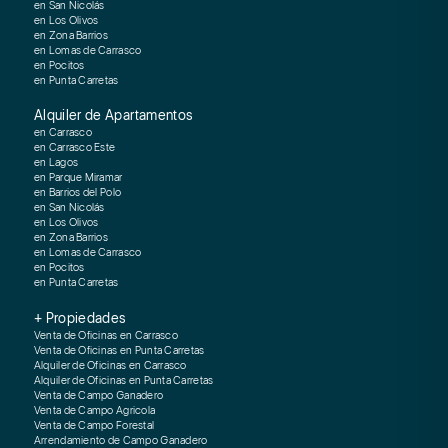
en San Nicolás
en Los Olivos
en Zona Barrios
en Lomas de Carrasco
en Pocitos
en Punta Carretas
Alquiler de Apartamentos
en Carrasco
en Carrasco Este
en Lagos
en Parque Miramar
en Barrios del Polo
en San Nicolás
en Los Olivos
en Zona Barrios
en Lomas de Carrasco
en Pocitos
en Punta Carretas
+ Propiedades
Venta de Oficinas en Carrasco
Venta de Oficinas en Punta Carretas
Alquiler de Oficinas en Carrasco
Alquiler de Oficinas en Punta Carretas
Venta de Campo Ganadero
Venta de Campo Agricola
Venta de Campo Forestal
Arrendamiento de Campo Ganadero