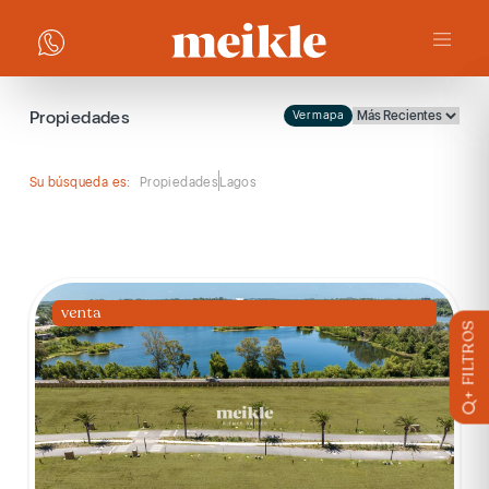
Propiedades
Ver mapa
Su búsqueda es:
Propiedades
Lagos
venta
+ FILTROS