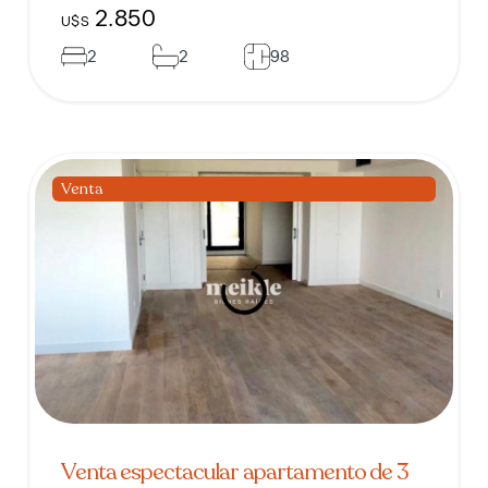
2.850
U$S
2
2
98
Venta
Venta espectacular apartamento de 3