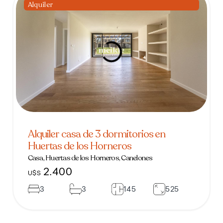
Alquiler
Alquiler casa de 3 dormitorios en
Huertas de los Horneros
Casa, Huertas de los Horneros, Canelones
2.400
U$S
3
3
145
525