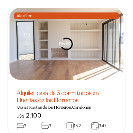
Alquiler
Alquiler casa de 3 dormitorios en
Huertas de los Horneros
Casa, Huertas de los Horneros, Canelones
2.100
U$S
3
3
152
347