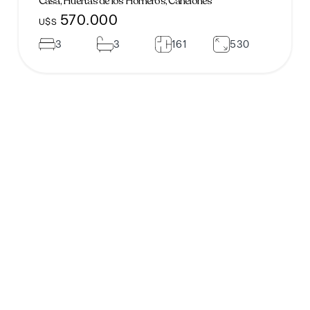
Casa, Huertas de los Horneros, Canelones
570.000
U$S
3
3
161
530