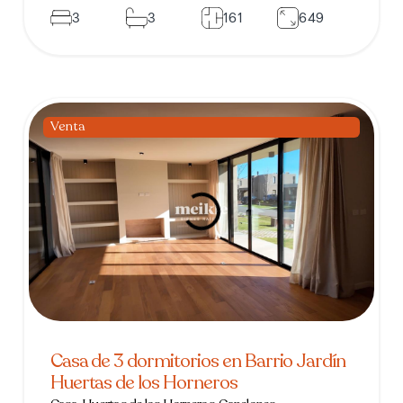
3
3
161
649
Venta
Casa de 3 dormitorios en Barrio Jardín
Huertas de los Horneros