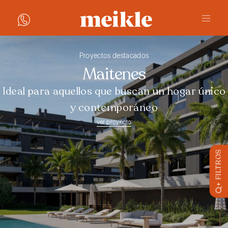
Proyectos destacados
Maitenes
Ideal para aquellos que buscan un hogar único
y contemporáneo
ver proyecto
+ FILTROS