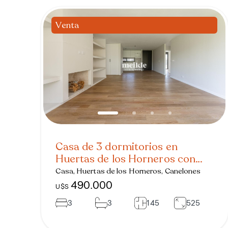
Venta
Casa de 3 dormitorios en
Huertas de los Horneros con
piscina
Casa, Huertas de los Horneros, Canelones
490.000
U$S
3
3
145
525