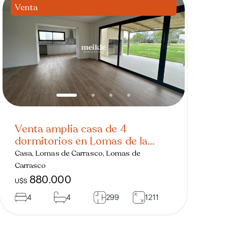
Venta
Venta amplia casa de 4
dormitorios en Lomas de la
Tahona
Casa, Lomas de Carrasco, Lomas de
Carrasco
880.000
U$S
4
4
299
1211