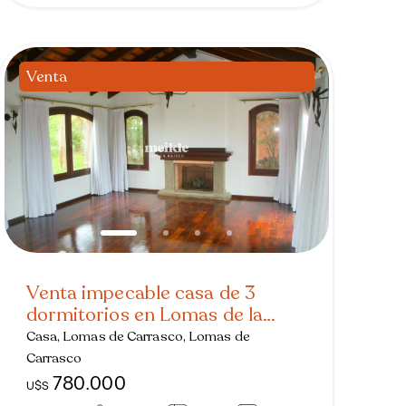
Venta
Venta impecable casa de 3
dormitorios en Lomas de la
Tahona
Casa, Lomas de Carrasco, Lomas de
Carrasco
780.000
U$S