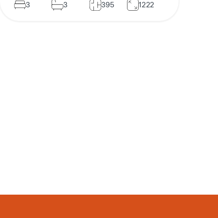
3
3
395
1222