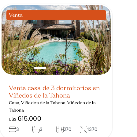
Venta
Venta casa de 3 dormitorios en
Viñedos de la Tahona
Casa, Viñedos de la Tahona, Viñedos de la
Tahona
615.000
U$S
3
3
270
1370