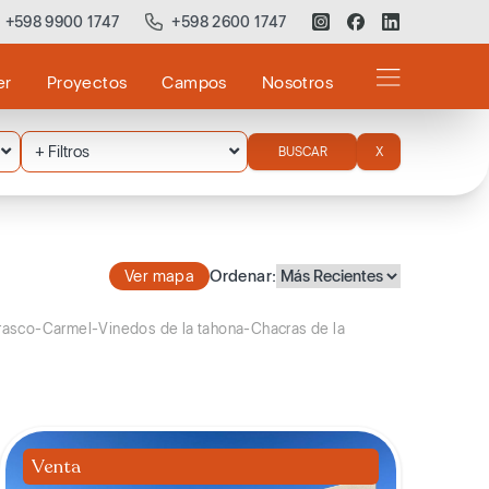
+598 9900 1747
+598 2600 1747
er
Proyectos
Campos
Nosotros
 la Tahona,Quinta de los Horneros,Cumbres de Carrasco,Colinas de Ca
+ Filtros
BUSCAR
X
Ver mapa
Ordenar:
rrasco-Carmel-Vinedos de la tahona-Chacras de la
Venta