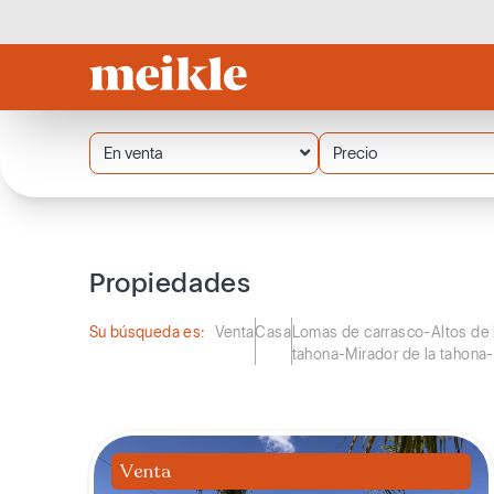
En venta
Precio
Propiedades
Su búsqueda es:
Venta
Casa
Lomas de carrasco-Altos de 
tahona-Mirador de la tahona-
Venta