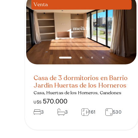
Venta
Casa de 3 dormitorios en Barrio
Jardín Huertas de los Horneros
Casa, Huertas de los Horneros, Canelones
570.000
U$S
3
3
161
530