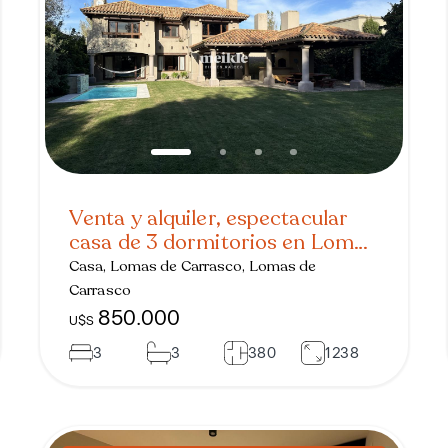
Venta y alquiler, espectacular
casa de 3 dormitorios en Lomas
de la Tahona
Casa, Lomas de Carrasco, Lomas de
Carrasco
850.000
U$S
3
3
380
1238