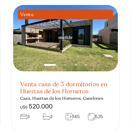
Venta
Venta casa de 3 dormitorios en
Huertas de los Horneros
Casa, Huertas de los Horneros, Canelones
520.000
U$S
3
3
145
525