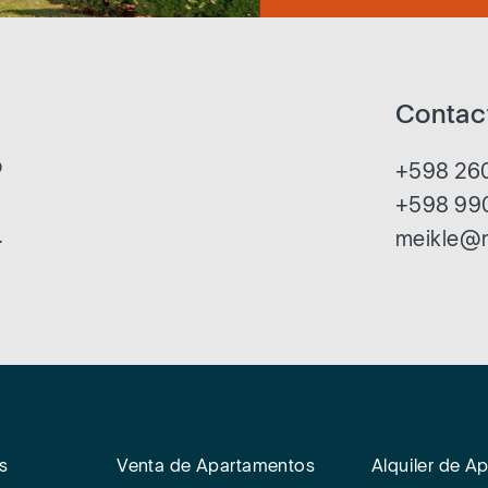
Contac
o
+598 260
+598 99
.
meikle@
s
Venta de Apartamentos
Alquiler de A