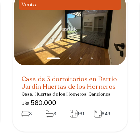
Venta
Casa de 3 dormitorios en Barrio
Jardín Huertas de los Horneros
Casa, Huertas de los Horneros, Canelones
580.000
U$S
3
3
161
649