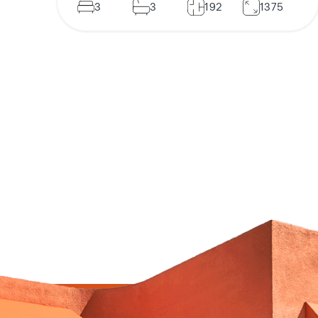
3
3
192
1375