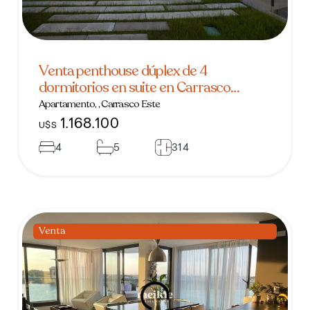
Venta penthouse dúplex de 4
dormitorios en suite en Carrasco
Boating
Apartamento, , Carrasco Este
1.168.100
U$S
4
5
314
Venta