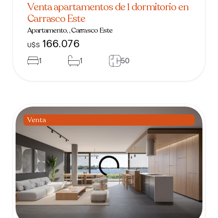
Venta apartamentos de 1 dormitorio en
Carrasco Este
Apartamento, , Carrasco Este
166.076
U$S
1
1
50
Venta