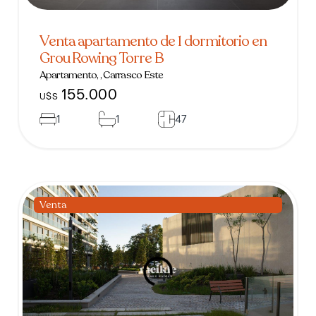
Venta apartamento de 1 dormitorio en
Grou Rowing Torre B
Apartamento, , Carrasco Este
155.000
U$S
1
1
47
Venta