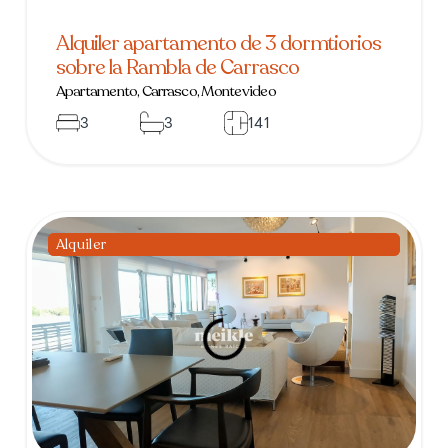
Alquiler apartamento de 3 dormtiorios
sobre la Rambla de Carrasco
Apartamento, Carrasco, Montevideo
3
3
141
Venta
Alquiler