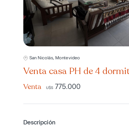
San Nicolás, Montevideo
Venta casa PH de 4 dormit
Venta
775.000
U$S
Descripción