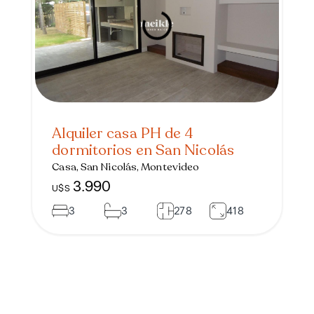
Alquiler casa PH de 4
dormitorios en San Nicolás
Casa, San Nicolás, Montevideo
3.990
U$S
3
3
278
418