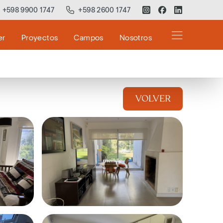
+598 9900 1747
+598 2600 1747
er
Proyectos
Campos
Nosotros
VOLVER