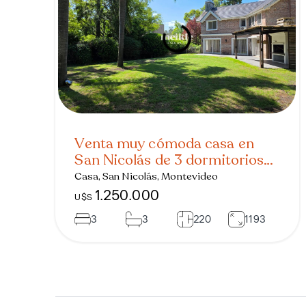
Venta muy cómoda casa en
San Nicolás de 3 dormitorios
con terraza y parrillero
Casa, San Nicolás, Montevideo
1.250.000
U$S
3
3
220
1193