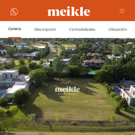
Descripción
Comodidades
Ubicación
Galería
VOLVER