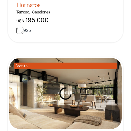
Horneros
Terreno, , Canelones
195.000
U$S
925
Venta